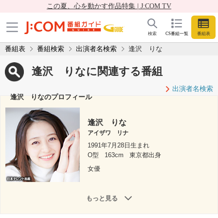
この夏、心を動かす作品特集 | J:COM TV
検索
CS番組一覧
番組表
番組表
番組検索
出演者名検索
逢沢 りな
逢沢 りなに関連する番組
出演者名検索
逢沢 りなのプロフィール
逢沢 りな
アイザワ リナ
1991年7月28日生まれ
O型
163cm
東京都出身
女優
もっと見る