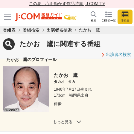
この夏、心を動かす作品特集 | J:COM TV
検索
CS番組一覧
番組表
番組表
番組検索
出演者名検索
たかお 鷹
たかお 鷹に関連する番組
出演者名検索
たかお 鷹のプロフィール
たかお 鷹
タカオ タカ
1948年7月17日生まれ
173cm
福岡県出身
俳優
もっと見る