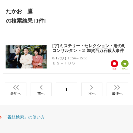
たかお 鷹
の検索結果
[1件]
[字]ミステリー・セレクション・湯の町
コンサルタント２ 加賀百万石殺人事件
8/12(水)
13:54～15:55
ＢＳ－ＴＢＳ
1
最初へ
前へ
次へ
最後へ
「番組検索」の使い方