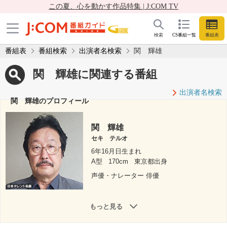
この夏、心を動かす作品特集 | J:COM TV
検索
CS番組一覧
番組表
番組表
番組検索
出演者名検索
関 輝雄
関 輝雄に関連する番組
出演者名検索
関 輝雄のプロフィール
関 輝雄
セキ テルオ
6年16月日生まれ
A型
170cm
東京都出身
声優・ナレーター 俳優
もっと見る