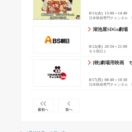
8/11(火)
13:00～14:40
日本映画専門チャンネル 
湖池屋SDGs劇場
8/12(水)
20:54～21:00
ＢＳ朝日１
[映]劇場用映画 
8/17(月)
08:40～10:30
日本映画専門チャンネル 
最初へ
前へ