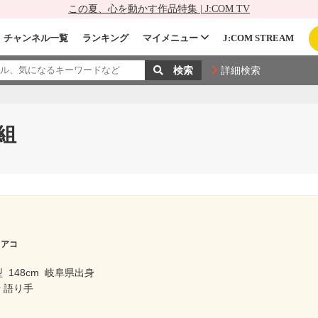
この夏、心を動かす作品特集 | J:COM TV
チャンネル一覧
ランキング
マイメニュー
J:COM STREAM
詳細検索
組
 アコ
型
148cm
岐阜県出身
 語り手