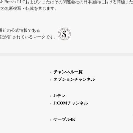
iVo Brands LLCおよび／またはその関連会社の日本国内における商標
材の無断複写・転載を禁じます。
、テレビ番組の公式情報である
スにのみ表記が許されているマークです。
チャンネル一覧
オプションチャンネル
J:テレ
J:COMチャンネル
ケーブル4K