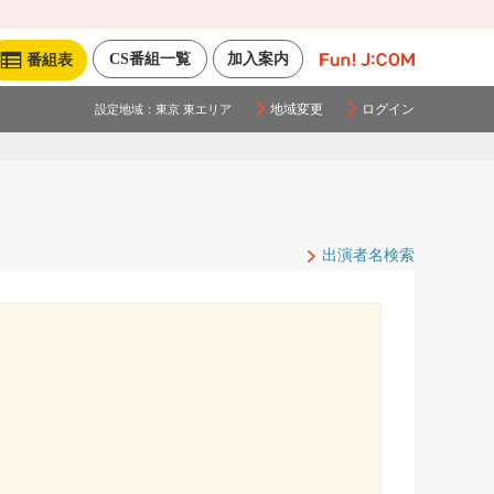
CS番組一覧
加入案内
番組表
地域変更
ログイン
設定地域：
東京 東エリア
出演者名検索