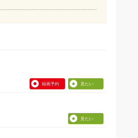
録画予約
見たい
見たい