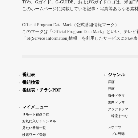
TiVo、Gガイド、G-GUIDE、およびGガイドロゴは、米国T
このホームページに掲載している記事・写真等あらゆる素
Official Program Data Mark（公式番組情報マーク）
このマークは「Official Program Data Mark」といい
「SI(Service Information)情報」を利用したサービ
番組表
ジャンル
番組検索
洋画
邦画
番組表・チラシPDF
海外ドラマ
国内ドラマ
マイメニュー
アジアドラマ
リモート録画予約
韓流まつり
お気に入りチャンネル
スポーツ
見たい番組一覧
プロ野球
検索ワード登録