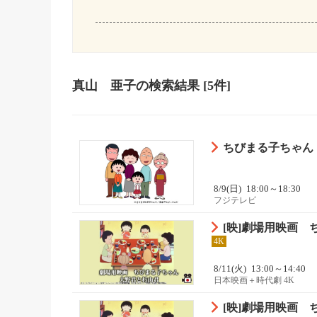
真山 亜子
の検索結果
[5件]
ちびまる子ちゃん【
8/9(日)
18:00～18:30
フジテレビ
[映]劇場用映画
4K
8/11(火)
13:00～14:40
日本映画＋時代劇 4K
[映]劇場用映画