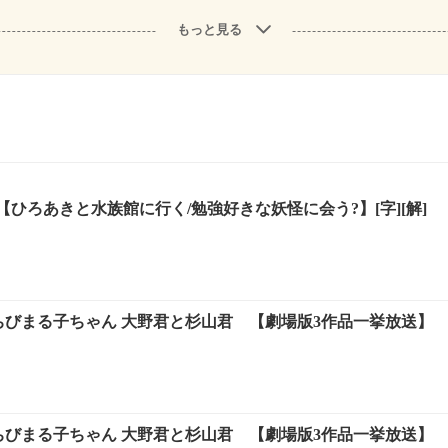
もっと見る
ひろあきと水族館に行く/勉強好きな妖怪に会う?】[字][解]
 ちびまる子ちゃん 大野君と杉山君 【劇場版3作品一挙放送】
 ちびまる子ちゃん 大野君と杉山君 【劇場版3作品一挙放送】