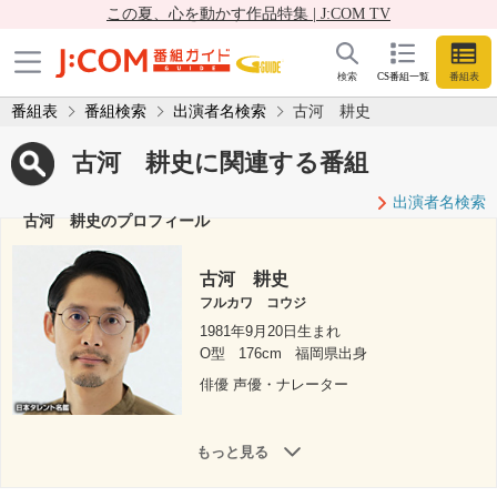
この夏、心を動かす作品特集 | J:COM TV
検索
CS番組一覧
番組表
番組表
番組検索
出演者名検索
古河 耕史
古河 耕史に関連する番組
出演者名検索
古河 耕史のプロフィール
古河 耕史
フルカワ コウジ
1981年9月20日生まれ
O型
176cm
福岡県出身
俳優 声優・ナレーター
もっと見る