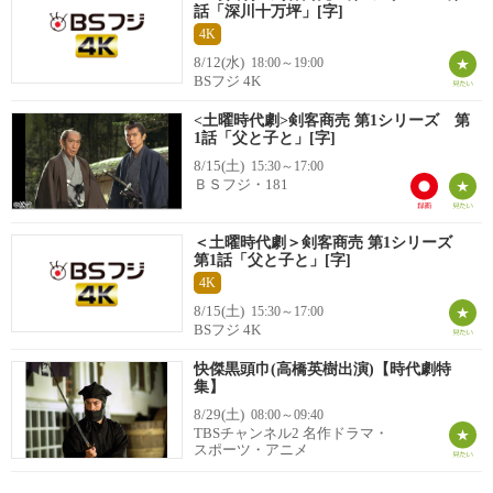
話「深川十万坪」[字]
4K
8/12(水)
18:00～19:00
BSフジ 4K
<土曜時代劇>剣客商売 第1シリーズ 第
1話「父と子と」[字]
8/15(土)
15:30～17:00
ＢＳフジ・181
＜土曜時代劇＞剣客商売 第1シリーズ
第1話「父と子と」[字]
4K
8/15(土)
15:30～17:00
BSフジ 4K
快傑黒頭巾(高橋英樹出演)【時代劇特
集】
8/29(土)
08:00～09:40
TBSチャンネル2 名作ドラマ・
スポーツ・アニメ