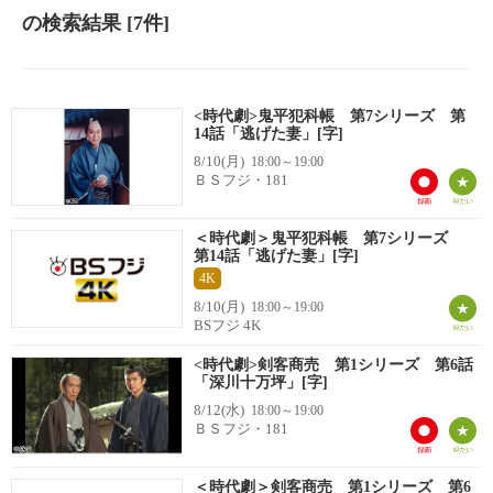
の検索結果
[7件]
<時代劇>鬼平犯科帳 第7シリーズ 第
14話「逃げた妻」[字]
8/10(月)
18:00～19:00
ＢＳフジ・181
＜時代劇＞鬼平犯科帳 第7シリーズ
第14話「逃げた妻」[字]
4K
8/10(月)
18:00～19:00
BSフジ 4K
<時代劇>剣客商売 第1シリーズ 第6話
「深川十万坪」[字]
8/12(水)
18:00～19:00
ＢＳフジ・181
＜時代劇＞剣客商売 第1シリーズ 第6