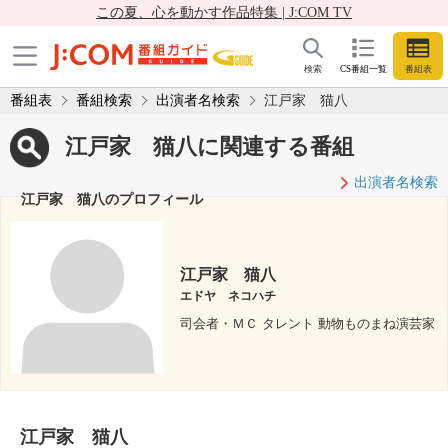
この夏、心を動かす作品特集 | J:COM TV
検索
CS番組一覧
番組表
番組表
番組検索
出演者名検索
江戸家 猫八
江戸家 猫八に関連する番組
出演者名検索
江戸家 猫八のプロフィール
江戸家 猫八
エドヤ ネコハチ
司会者・ＭＣ タレント 動物ものまね演芸家
江戸家 猫八