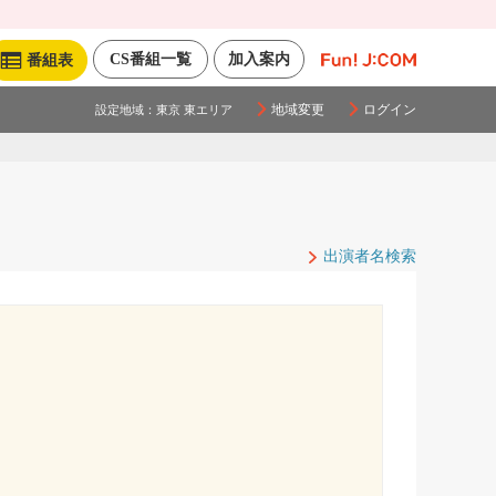
CS番組一覧
加入案内
番組表
地域変更
ログイン
設定地域：
東京 東エリア
出演者名検索