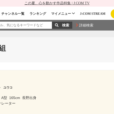
この夏、心を動かす作品特集 | J:COM TV
チャンネル一覧
ランキング
マイメニュー
J:COM STREAM
詳細検索
組
ル ユウコ
A型
165cm
長野出身
ナレーター