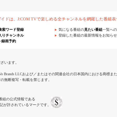
組ガイドは、J:COM TVで楽しめる全チャンネルを網羅した番組
検索ワード登録
気になる番組の
見たい番組
一覧への
入りチャンネル
登録した番組の最新情報をお知らせ
ト録画予約
ございます。
iVo Brands LLCおよび／またはその関連会社の日本国内における商標
材の無断複写・転載を禁じます。
、テレビ番組の公式情報である
スにのみ表記が許されているマークです。