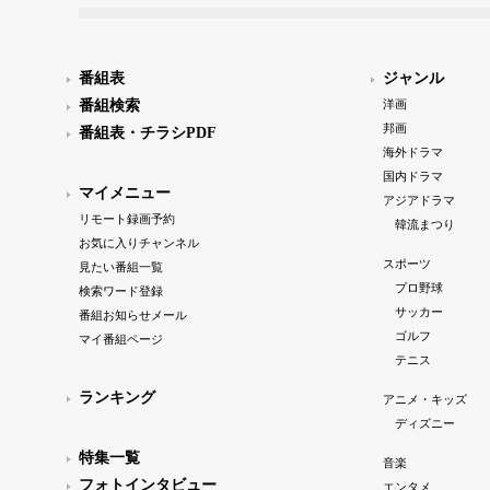
番組表
ジャンル
番組検索
洋画
邦画
番組表・チラシPDF
海外ドラマ
国内ドラマ
マイメニュー
アジアドラマ
リモート録画予約
韓流まつり
お気に入りチャンネル
スポーツ
見たい番組一覧
プロ野球
検索ワード登録
サッカー
番組お知らせメール
ゴルフ
マイ番組ページ
テニス
ランキング
アニメ・キッズ
ディズニー
特集一覧
音楽
フォトインタビュー
エンタメ