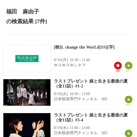
福田 麻由子
の検索結果
[7件]
[映]L change the WorLd[SS][字]
8/10(月)
19:30～21:40
ＷＯＷＯＷシネマ
ラストプレゼント 娘と生きる最後の夏
（全11話）#1-2
8/18(火)
10:50～13:00
日本映画専門チャンネル HD
ラストプレゼント 娘と生きる最後の夏
（全11話）#3-4
8/19(水)
11:00～13:00
日本映画専門チャンネル HD