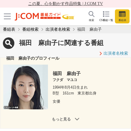
この夏、心を動かす作品特集 | J:COM TV
検索
CS番組一覧
番組表
番組表
番組検索
出演者名検索
福田 麻由子
福田 麻由子に関連する番組
出演者名検索
福田 麻由子のプロフィール
福田 麻由子
フクダ マユコ
1994年8月4日生まれ
B型
161cm
東京都出身
女優
もっと見る