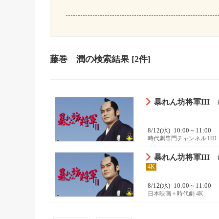
藤巻 潤
の検索結果
[2件]
暴れん坊将軍III
8/12(水)
10:00～11:00
時代劇専門チャンネル HD
暴れん坊将軍III
4K
8/12(水)
10:00～11:00
日本映画＋時代劇 4K