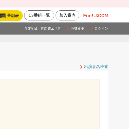
CS番組一覧
加入案内
番組表
地域変更
ログイン
設定地域：
東京 東エリア
出演者名検索