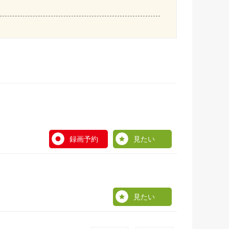
録画予約
見たい
見たい