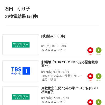
石田 ゆり子
の検索結果
[26件]
[映]望み[SS][字]
8/8(土)
18:10～20:00
ＷＯＷＯＷシネマ
劇場版「TOKYO MER〜走る緊急救命
室〜」
8/12(水)
00:30～02:40
TBSチャンネル1 最新ドラマ・
音楽・映画
真救世主伝説 北斗の拳 ユリア伝[PG12
相当][字]
8/12(水)
22:40～23:50
ＷＯＷＯＷシネマ