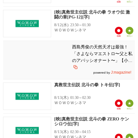
[映]真救世主伝説 北斗の拳 ラオウ伝 激
闘の章[PG-12][字]
8/12(水)
23:50～01:30
ＷＯＷＯＷシネマ
西島秀俊の天然天才は最強！
「さよならマエストロ〜父と私
のアパッシオナート〜」【小
虎・りょう】
J:magazine!
powered by
真救世主伝説 北斗の拳 トキ伝[字]
8/13(木)
01:30～02:30
ＷＯＷＯＷシネマ
[映]真救世主伝説 北斗の拳 ZERO ケン
シロウ伝[字]
8/13(木)
02:30～04:15
ＷＯＷＯＷシネマ