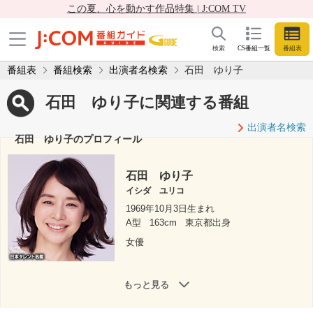
この夏、心を動かす作品特集 | J:COM TV
検索
CS番組一覧
番組表
番組表
番組検索
出演者名検索
石田 ゆり子
石田 ゆり子に関連する番組
出演者名検索
石田 ゆり子のプロフィール
石田 ゆり子
イシダ ユリコ
1969年10月3日生まれ
A型
163cm
東京都出身
女優
もっと見る