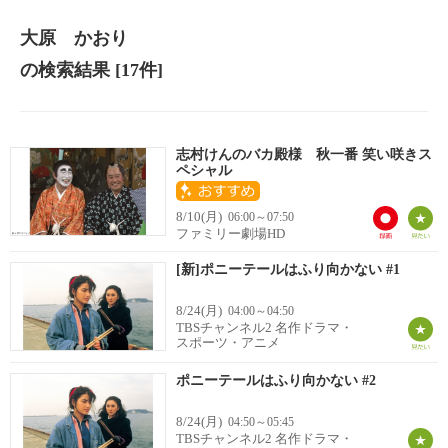
大原 かおり
の検索結果
[17件]
志村けんのバカ殿様 秋一番 笑い咲きス
ペシャル
8/10(月)
06:00～07:50
ファミリー劇場HD
[新]ポニーテールはふり向かない #1
8/24(月)
04:00～04:50
TBSチャンネル2 名作ドラマ・
スポーツ・アニメ
ポニーテールはふり向かない #2
8/24(月)
04:50～05:45
TBSチャンネル2 名作ドラマ・