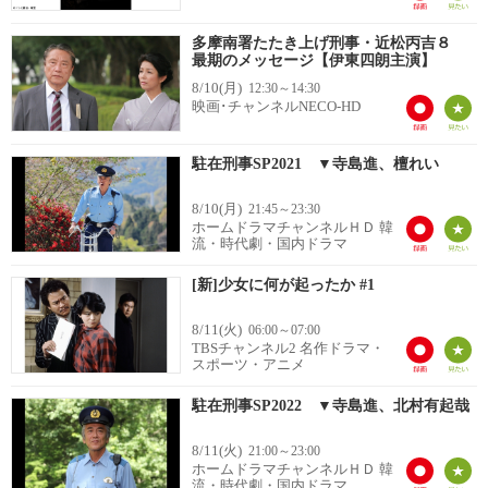
多摩南署たたき上げ刑事・近松丙吉８
最期のメッセージ【伊東四朗主演】
8/10(月)
12:30～14:30
映画･チャンネルNECO-HD
駐在刑事SP2021 ▼寺島進、檀れい
8/10(月)
21:45～23:30
ホームドラマチャンネルＨＤ 韓
流・時代劇・国内ドラマ
[新]少女に何が起ったか #1
8/11(火)
06:00～07:00
TBSチャンネル2 名作ドラマ・
スポーツ・アニメ
駐在刑事SP2022 ▼寺島進、北村有起哉
8/11(火)
21:00～23:00
ホームドラマチャンネルＨＤ 韓
流・時代劇・国内ドラマ