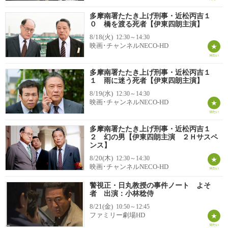
多摩南署たたき上げ刑事・近松丙吉１
０ 橋を渡る死者【伊東四朗主演】
8/18(火)
12:30～14:30
映画･チャンネルNECO-HD
多摩南署たたき上げ刑事・近松丙吉１
１ 雨に迷う死者【伊東四朗主演】
8/19(水)
12:30～14:30
映画･チャンネルNECO-HD
多摩南署たたき上げ刑事・近松丙吉１
２ 幻の男【伊東四朗主演 ２Ｈサスペ
ンス】
8/20(木)
12:30～14:30
映画･チャンネルNECO-HD
警視正・日丸教授の事件ノート よそ
者 出演：小林稔侍
8/21(金)
10:50～12:45
ファミリー劇場HD