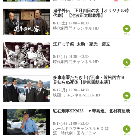
鬼平外伝 正月四日の客【オリジナル時
代劇】 【池波正太郎劇場】
8/15(土)
17:00～18:30
時代劇専門チャンネル HD
江戸っ子祭−太助・家光・彦左−
8/17(月)
01:30～03:30
時代劇専門チャンネル HD
多摩南署たたき上げ刑事・近松丙吉９
見知らぬ死体【伊東四朗主演】
8/17(月)
12:30～14:30
映画･チャンネルNECO-HD
駐在刑事SP2023 ▼寺島進、北村有起哉
8/17(月)
21:00～22:40
ホームドラマチャンネルＨＤ 韓
流・時代劇・国内ドラマ