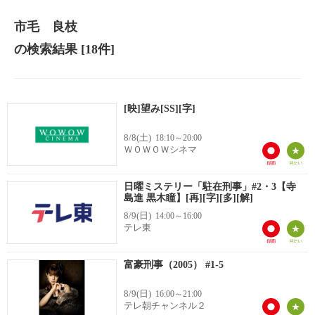
市毛 良枝
の検索結果
[18件]
[映]望み[SS][字]
8/8(土)
18:10～20:00
ＷＯＷＯＷシネマ
日曜ミステリー「駐在刑事」#2・3【寺
島進 黒木瞳】[再][字][多][解]
8/9(日)
14:00～16:00
テレ東
富豪刑事（2005） #1-5
8/9(日)
16:00～21:00
テレ朝チャンネル２