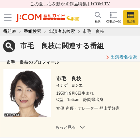
この夏、心を動かす作品特集 | J:COM TV
検索
CS番組一覧
番組表
番組表
番組検索
出演者名検索
市毛 良枝
市毛 良枝に関連する番組
出演者名検索
市毛 良枝のプロフィール
市毛 良枝
イチゲ ヨシエ
1950年9月6日生まれ
O型
156cm
静岡県出身
女優 声優・ナレーター 登山愛好家
もっと見る