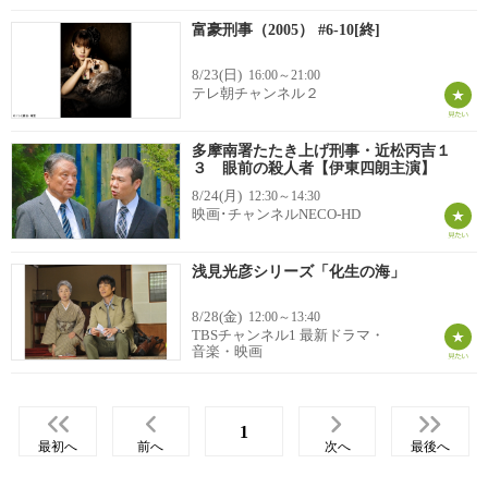
富豪刑事（2005） #6-10[終]
8/23(日)
16:00～21:00
テレ朝チャンネル２
多摩南署たたき上げ刑事・近松丙吉１
３ 眼前の殺人者【伊東四朗主演】
8/24(月)
12:30～14:30
映画･チャンネルNECO-HD
浅見光彦シリーズ「化生の海」
8/28(金)
12:00～13:40
TBSチャンネル1 最新ドラマ・
音楽・映画
1
最初へ
前へ
次へ
最後へ