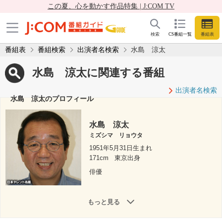
この夏、心を動かす作品特集 | J:COM TV
検索
CS番組一覧
番組表
番組表
番組検索
出演者名検索
水島 涼太
水島 涼太に関連する番組
出演者名検索
水島 涼太のプロフィール
水島 涼太
ミズシマ リョウタ
1951年5月31日生まれ
171cm
東京出身
俳優
もっと見る