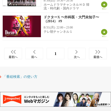
8/30(日)
19:30～20:30
ホームドラマチャンネルＨＤ 韓
流・時代劇・国内ドラマ
ドクターX 〜外科医・大門未知子〜
（2014） #9
8/31(月)
22:00～23:00
テレ朝チャンネル１
1
最初へ
前へ
次へ
最後へ
「番組検索」の使い方