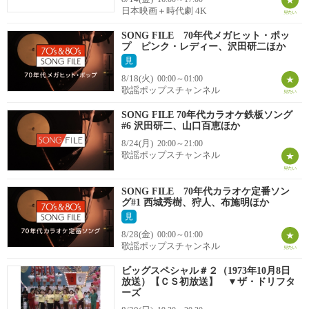
日本映画＋時代劇 4K
SONG FILE 70年代メガヒット・ポッ
プ ピンク・レディー、沢田研二ほか
見
8/18(火)
00:00～01:00
歌謡ポップスチャンネル
SONG FILE 70年代カラオケ鉄板ソング
#6 沢田研二、山口百恵ほか
8/24(月)
20:00～21:00
歌謡ポップスチャンネル
SONG FILE 70年代カラオケ定番ソン
グ#1 西城秀樹、狩人、布施明ほか
見
8/28(金)
00:00～01:00
歌謡ポップスチャンネル
ビッグスペシャル＃２（1973年10月8日
放送）【ＣＳ初放送】 ▼ザ・ドリフタ
ーズ