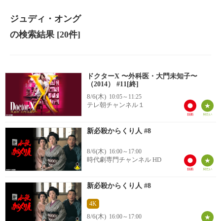
ジュディ・オング
の検索結果
[20件]
ドクターX 〜外科医・大門未知子〜
（2014） #11[終]
8/6(木)
10:05～11:25
テレ朝チャンネル１
新必殺からくり人 #8
8/6(木)
16:00～17:00
時代劇専門チャンネル HD
新必殺からくり人 #8
4K
8/6(木)
16:00～17:00