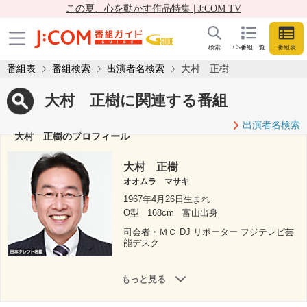
この夏、心を動かす作品特集 | J:COM TV
検索
CS番組一覧
番組表
番組表
番組検索
出演者名検索
大村 正樹
大村 正樹に関連する番組
出演者名検索
大村 正樹のプロフィール
大村 正樹
オオムラ マサキ
1967年4月26日生まれ
O型
168cm
富山出身
司会者・ＭＣ DJ リポーター フジテレビ芸
能デスク
もっと見る