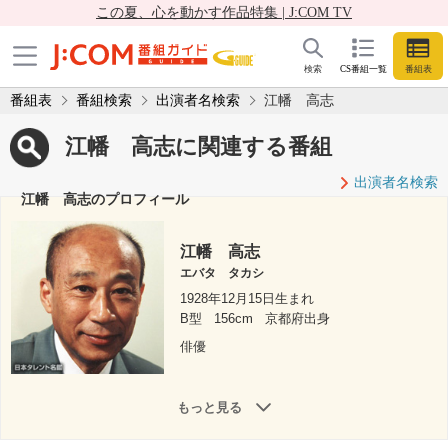
この夏、心を動かす作品特集 | J:COM TV
検索
CS番組一覧
番組表
番組表
番組検索
出演者名検索
江幡 高志
江幡 高志に関連する番組
出演者名検索
江幡 高志のプロフィール
江幡 高志
エバタ タカシ
1928年12月15日生まれ
B型
156cm
京都府出身
俳優
もっと見る