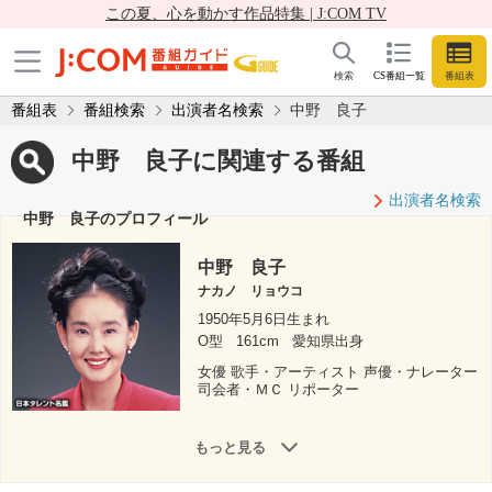
この夏、心を動かす作品特集 | J:COM TV
検索
CS番組一覧
番組表
番組表
番組検索
出演者名検索
中野 良子
中野 良子に関連する番組
出演者名検索
中野 良子のプロフィール
中野 良子
ナカノ リョウコ
1950年5月6日生まれ
O型
161cm
愛知県出身
女優 歌手・アーティスト 声優・ナレーター
司会者・ＭＣ リポーター
もっと見る