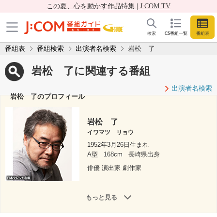
この夏、心を動かす作品特集 | J:COM TV
検索
CS番組一覧
番組表
番組表
番組検索
出演者名検索
岩松 了
岩松 了に関連する番組
出演者名検索
岩松 了のプロフィール
岩松 了
イワマツ リョウ
1952年3月26日生まれ
A型
168cm
長崎県出身
俳優 演出家 劇作家
もっと見る