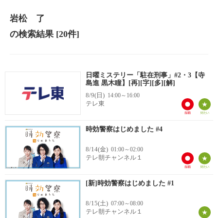
岩松 了
の検索結果
[20件]
日曜ミステリー「駐在刑事」#2・3【寺
島進 黒木瞳】[再][字][多][解]
8/9(日)
14:00～16:00
テレ東
時効警察はじめました #4
8/14(金)
01:00～02:00
テレ朝チャンネル１
[新]時効警察はじめました #1
8/15(土)
07:00～08:00
テレ朝チャンネル１