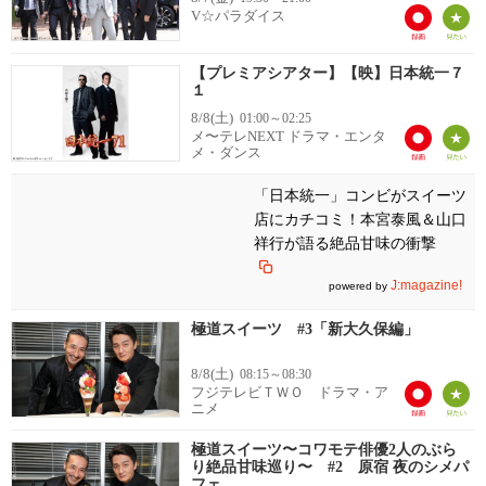
V☆パラダイス
【プレミアシアター】【映】日本統一７
１
8/8(土)
01:00～02:25
メ〜テレNEXT ドラマ・エンタ
メ・ダンス
「日本統一」コンビがスイーツ
店にカチコミ！本宮泰風＆山口
祥行が語る絶品甘味の衝撃
J:magazine!
powered by
極道スイーツ #3「新大久保編」
8/8(土)
08:15～08:30
フジテレビＴＷＯ ドラマ・ア
ニメ
極道スイーツ〜コワモテ俳優2人のぶら
り絶品甘味巡り〜 #2 原宿 夜のシメパ
フェ