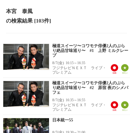
本宮 泰風
の検索結果
[103件]
極道スイーツ〜コワモテ俳優2人のぶら
り絶品甘味巡り〜 #1 上野 ミルクレー
プ
8/7(金)
16:15～16:35
フジテレビＮＥＸＴ ライブ・
プレミアム
極道スイーツ〜コワモテ俳優2人のぶら
り絶品甘味巡り〜 #2 原宿 夜のシメパ
フェ
8/7(金)
16:35～16:55
フジテレビＮＥＸＴ ライブ・
プレミアム
日本統一55
8/7(金)
19:30～21:00