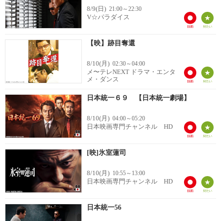
8/9(日)
21:00～22:30
V☆パラダイス
【映】跡目奪還
8/10(月)
02:30～04:00
メ〜テレNEXT ドラマ・エンタ
メ・ダンス
日本統一６９ 【日本統一劇場】
8/10(月)
04:00～05:20
日本映画専門チャンネル HD
[映]氷室蓮司
8/10(月)
10:55～13:00
日本映画専門チャンネル HD
日本統一56