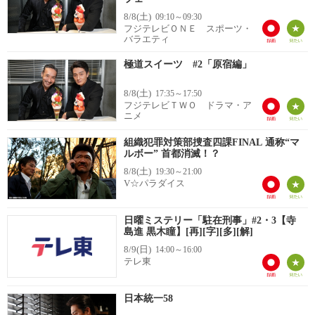
8/8(土)
09:10～09:30
フジテレビＯＮＥ スポーツ・
バラエティ
極道スイーツ #2「原宿編」
8/8(土)
17:35～17:50
フジテレビＴＷＯ ドラマ・ア
ニメ
組織犯罪対策部捜査四課FINAL 通称“マ
ルボー” 首都消滅！？
8/8(土)
19:30～21:00
V☆パラダイス
日曜ミステリー「駐在刑事」#2・3【寺
島進 黒木瞳】[再][字][多][解]
8/9(日)
14:00～16:00
テレ東
日本統一58