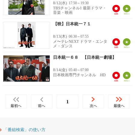
8/12(水)
17:50～19:30
TBSチャンネル1 最新ドラマ・
音楽・映画
【映】日本統一７１
8/13(木)
06:30～07:55
メ〜テレNEXT ドラマ・エンタ
メ・ダンス
日本統一６８ 【日本統一劇場】
8/14(金)
05:40～07:00
日本映画専門チャンネル HD
1
最初へ
前へ
次へ
最後へ
「番組検索」の使い方