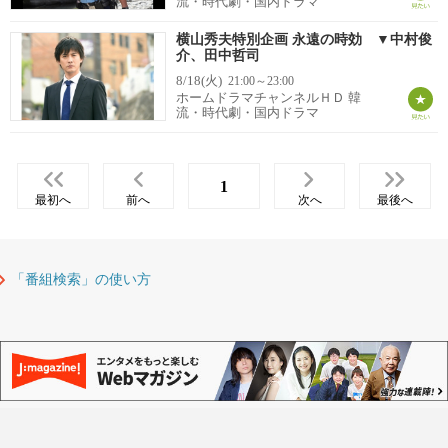
流・時代劇・国内ドラマ
横山秀夫特別企画 永遠の時効 ▼中村俊
介、田中哲司
8/18(火)
21:00～23:00
ホームドラマチャンネルＨＤ 韓
流・時代劇・国内ドラマ
1
最初へ
前へ
次へ
最後へ
「番組検索」の使い方