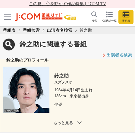
この夏、心を動かす作品特集 | J:COM TV
検索
CS番組一覧
番組表
番組表
番組検索
出演者名検索
鈴之助
鈴之助に関連する番組
出演者名検索
鈴之助のプロフィール
鈴之助
スズノスケ
1984年4月14日生まれ
186cm
東京都出身
俳優
もっと見る