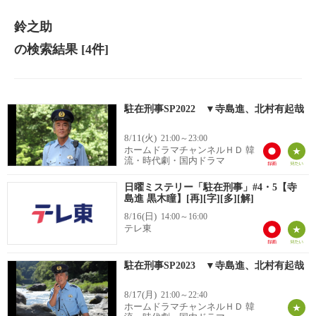
鈴之助
の検索結果
[4件]
駐在刑事SP2022 ▼寺島進、北村有起哉
8/11(火)
21:00～23:00
ホームドラマチャンネルＨＤ 韓
流・時代劇・国内ドラマ
日曜ミステリー「駐在刑事」#4・5【寺
島進 黒木瞳】[再][字][多][解]
8/16(日)
14:00～16:00
テレ東
駐在刑事SP2023 ▼寺島進、北村有起哉
8/17(月)
21:00～22:40
ホームドラマチャンネルＨＤ 韓