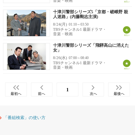
音楽・映画
十津川警部シリーズ5「京都・嵯峨野 殺
人迷路」(内藤剛志主演)
8/24(月)
01:10～03:50
TBSチャンネル1 最新ドラマ・
音楽・映画
十津川警部シリーズ「飛騨高山に消えた
女」
8/26(水)
07:00～08:40
TBSチャンネル1 最新ドラマ・
音楽・映画
1
最初へ
前へ
次へ
最後へ
「番組検索」の使い方