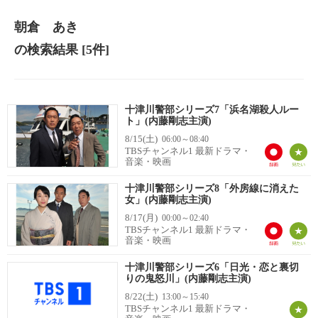
朝倉 あき
の検索結果
[5件]
十津川警部シリーズ7「浜名湖殺人ルー
ト」(内藤剛志主演)
8/15(土)
06:00～08:40
TBSチャンネル1 最新ドラマ・
音楽・映画
十津川警部シリーズ8「外房線に消えた
女」(内藤剛志主演)
8/17(月)
00:00～02:40
TBSチャンネル1 最新ドラマ・
音楽・映画
十津川警部シリーズ6「日光・恋と裏切
りの鬼怒川」(内藤剛志主演)
8/22(土)
13:00～15:40
TBSチャンネル1 最新ドラマ・