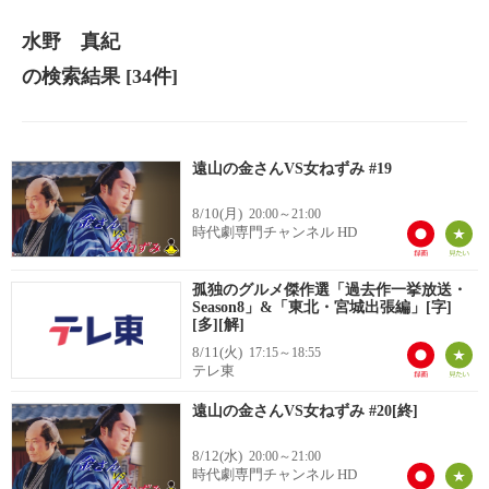
水野 真紀
の検索結果
[34件]
遠山の金さんVS女ねずみ #19
8/10(月)
20:00～21:00
時代劇専門チャンネル HD
孤独のグルメ傑作選「過去作一挙放送・
Season8」&「東北・宮城出張編」[字]
[多][解]
8/11(火)
17:15～18:55
テレ東
遠山の金さんVS女ねずみ #20[終]
8/12(水)
20:00～21:00
時代劇専門チャンネル HD