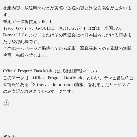
番組内容、放送時間などが実際の放送内容と異なる場合がございま
す。
番組データ提供元：IPG Inc.
TiVo、Gガイド、G-GUIDE、およびGガイドロゴは、米国TiVo
Brands LLCおよび／またはその関連会社の日本国内における商標ま
たは登録商標です。
このホームページに掲載している記事・写真等あらゆる素材の無断
複写・転載を禁じます。
Official Program Data Mark（公式番組情報マーク）
このマークは「Official Program Data Mark」といい、テレビ番組の公
式情報である「SI(Service Information)情報」を利用したサービスに
のみ表記が許されているマークです。