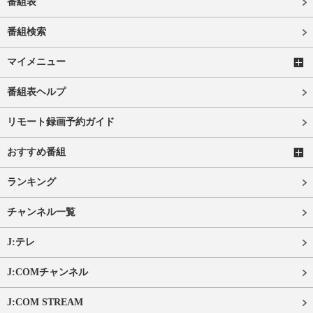
番組表
番組検索
マイメニュー
番組表ヘルプ
リモート録画予約ガイド
おすすめ番組
ランキング
チャンネル一覧
J:テレ
J:COMチャンネル
J:COM STREAM