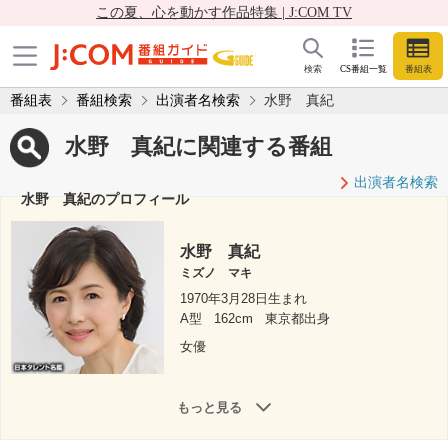
この夏、心を動かす作品特集 | J:COM TV
検索
CS番組一覧
番組表
番組表
番組検索
出演者名検索
水野 真紀
水野 真紀に関連する番組
出演者名検索
水野 真紀のプロフィール
水野 真紀
ミズノ マキ
1970年3月28日生まれ
A型
162cm
東京都出身
女優
もっと見る