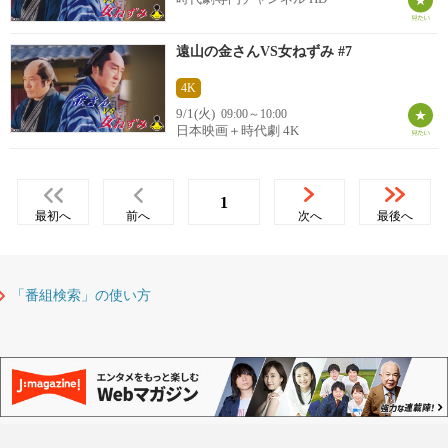
遠山の金さんVS女ねずみ #7
4K
9/1(火)
09:00～10:00
日本映画＋時代劇 4K
1
最初へ
前へ
次へ
最後へ
「番組検索」の使い方