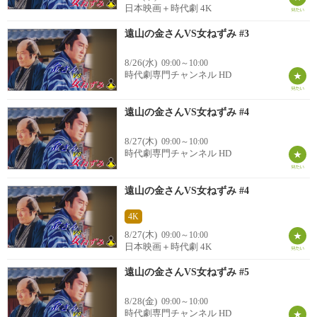
日本映画＋時代劇 4K
遠山の金さんVS女ねずみ #3
8/26(水)
09:00～10:00
時代劇専門チャンネル HD
遠山の金さんVS女ねずみ #4
8/27(木)
09:00～10:00
時代劇専門チャンネル HD
遠山の金さんVS女ねずみ #4
4K
8/27(木)
09:00～10:00
日本映画＋時代劇 4K
遠山の金さんVS女ねずみ #5
8/28(金)
09:00～10:00
時代劇専門チャンネル HD