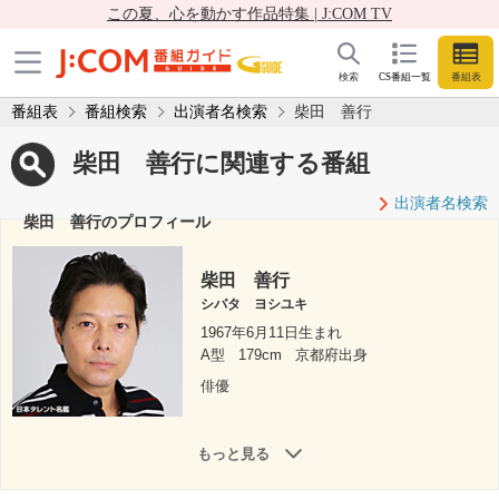
この夏、心を動かす作品特集 | J:COM TV
検索
CS番組一覧
番組表
番組表
番組検索
出演者名検索
柴田 善行
柴田 善行に関連する番組
出演者名検索
柴田 善行のプロフィール
柴田 善行
シバタ ヨシユキ
1967年6月11日生まれ
A型
179cm
京都府出身
俳優
もっと見る