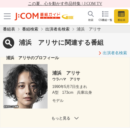
この夏、心を動かす作品特集 | J:COM TV
検索
CS番組一覧
番組表
番組表
番組検索
出演者名検索
浦浜 アリサ
浦浜 アリサに関連する番組
出演者名検索
浦浜 アリサのプロフィール
浦浜 アリサ
ウラハマ アリサ
1990年5月7日生まれ
A型
173cm
兵庫出身
モデル
もっと見る