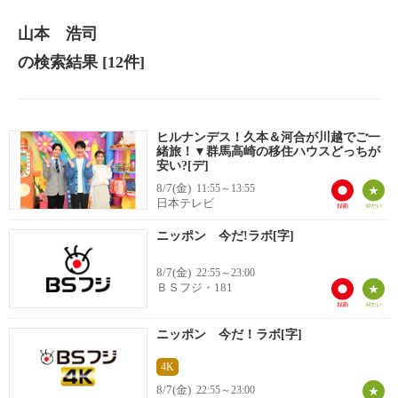
山本 浩司
の検索結果
[12件]
ヒルナンデス！久本＆河合が川越でご一
緒旅！▼群馬高崎の移住ハウスどっちが
安い?[デ]
8/7(金)
11:55～13:55
日本テレビ
ニッポン 今だ!ラボ[字]
8/7(金)
22:55～23:00
ＢＳフジ・181
ニッポン 今だ！ラボ[字]
4K
8/7(金)
22:55～23:00