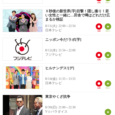
Ｘ秒後の新世界[字]目撃！隠し撮り！若
い女性と一緒に…田舎で噂はどれだけ広
まるか検証
8/11(火)
22:00～22:54
日本テレビ
ニッポン今だ!ラボ[字]
8/12(水)
21:54～22:00
フジテレビ
ヒルナンデス![デ]
8/14(金)
11:55～13:55
日本テレビ
東京やくざ抗争
8/30(日)
21:00～22:30
V☆パラダイス