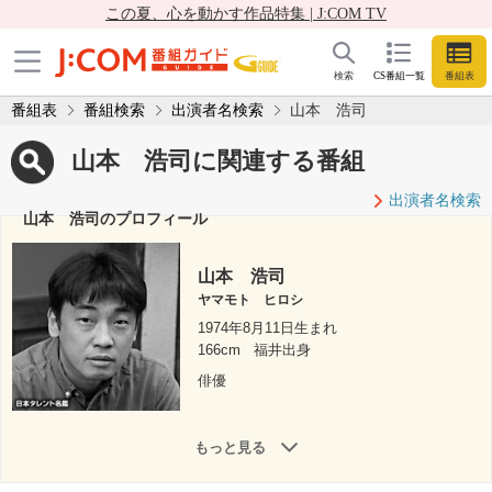
この夏、心を動かす作品特集 | J:COM TV
検索
CS番組一覧
番組表
番組表
番組検索
出演者名検索
山本 浩司
山本 浩司に関連する番組
出演者名検索
山本 浩司のプロフィール
山本 浩司
ヤマモト ヒロシ
1974年8月11日生まれ
166cm
福井出身
俳優
もっと見る