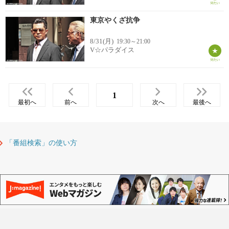
東京やくざ抗争
8/31(月)
19:30～21:00
V☆パラダイス
1
最初へ
前へ
次へ
最後へ
「番組検索」の使い方