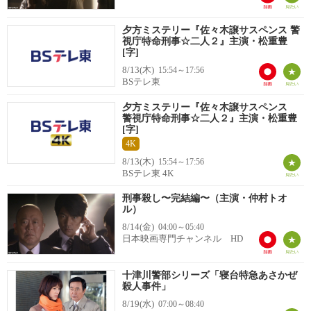
夕方ミステリー『佐々木譲サスペンス 警
視庁特命刑事☆二人２』主演・松重豊
[字]
8/13(木)
15:54～17:56
BSテレ東
夕方ミステリー『佐々木譲サスペンス
警視庁特命刑事☆二人２』主演・松重豊
[字]
4K
8/13(木)
15:54～17:56
BSテレ東 4K
刑事殺し〜完結編〜（主演・仲村トオ
ル）
8/14(金)
04:00～05:40
日本映画専門チャンネル HD
十津川警部シリーズ「寝台特急あさかぜ
殺人事件」
8/19(水)
07:00～08:40