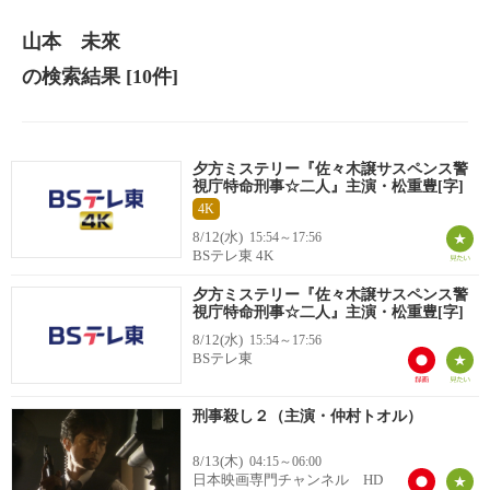
山本 未來
の検索結果
[10件]
夕方ミステリー『佐々木譲サスペンス警
視庁特命刑事☆二人』主演・松重豊[字]
4K
8/12(水)
15:54～17:56
BSテレ東 4K
夕方ミステリー『佐々木譲サスペンス警
視庁特命刑事☆二人』主演・松重豊[字]
8/12(水)
15:54～17:56
BSテレ東
刑事殺し２（主演・仲村トオル）
8/13(木)
04:15～06:00
日本映画専門チャンネル HD