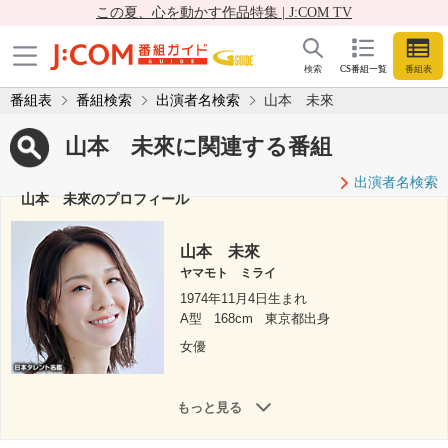
この夏、心を動かす作品特集 | J:COM TV
検索
CS番組一覧
番組表
番組表
番組検索
出演者名検索
山本 未來
山本 未來に関連する番組
出演者名検索
山本 未來のプロフィール
山本 未來
ヤマモト ミライ
1974年11月4日生まれ
A型
168cm
東京都出身
女優
もっと見る