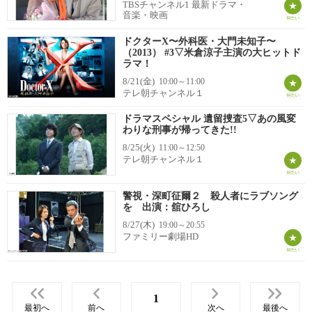
TBSチャンネル1 最新ドラマ・
音楽・映画
ドクターX〜外科医・大門未知子〜
（2013） #3▽米倉涼子主演の大ヒットド
ラマ！
8/21(金)
10:00～11:00
テレ朝チャンネル１
ドラマスペシャル 遺留捜査5▽あの風変
わりな刑事が帰ってきた!!
8/25(火)
11:00～12:50
テレ朝チャンネル１
警視・深町征爾２ 殺人者にラブソング
を 出演：舘ひろし
8/27(木)
19:00～20:55
ファミリー劇場HD
1
最初へ
前へ
次へ
最後へ