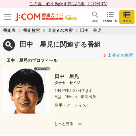
この夏、心を動かす作品特集 | J:COM TV
検索
CS番組一覧
番組表
番組表
番組検索
出演者名検索
田中 星児
田中 星児に関連する番組
出演者名検索
田中 星児のプロフィール
田中 星児
タナカ セイジ
1947年8月27日生まれ
A型
165cm
奈良出身
歌手・アーティスト
もっと見る