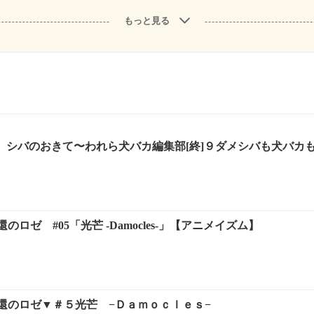
もっと見る
０】シバのおきて〜われら犬バカ編集部[終]９ダメシバも犬バカも永
ロゼ #05「光芒 -Damocles-」【アニメイズム】
還のロゼ▼＃５光芒 −Ｄａｍｏｃｌｅｓ−