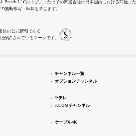
iVo Brands LLCおよび／またはその関連会社の日本国内における商標
材の無断複写・転載を禁じます。
、テレビ番組の公式情報である
スにのみ表記が許されているマークです。
チャンネル一覧
オプションチャンネル
J:テレ
J:COMチャンネル
ケーブル4K