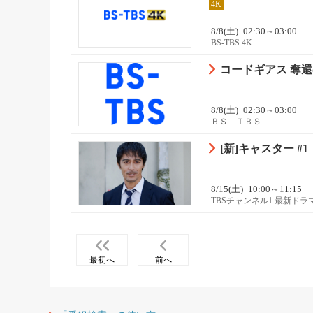
4K
8/8(土)
02:30～03:00
BS-TBS 4K
コードギアス 奪還のロ
8/8(土)
02:30～03:00
ＢＳ－ＴＢＳ
[新]キャスター #1
8/15(土)
10:00～11:15
TBSチャンネル1 最新ド
最初へ
前へ