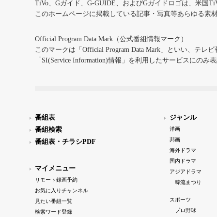
TiVo、Gガイド、G-GUIDE、およびGガイドロゴは、米国T
このホームページに掲載している記事・写真等あらゆる素
Official Program Data Mark（公式番組情報マーク）
このマークは「Official Program Data Mark」といい
「SI(Service Information)情報」を利用したサービ
番組表
ジャンル
番組検索
洋画
邦画
番組表・チラシPDF
海外ドラマ
国内ドラマ
マイメニュー
アジアドラマ
リモート録画予約
韓流まつり
お気に入りチャンネル
スポーツ
見たい番組一覧
プロ野球
検索ワード登録