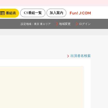
CS番組一覧
加入案内
番組表
地域変更
ログイン
設定地域：
東京 東エリア
出演者名検索