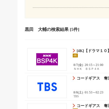
黒田 大輔
の検索結果
[5件]
[4K]【ドラマ１
4K
8/7(金)
20:15～21:00
ＮＨＫ ＢＳＰ４Ｋ
コードギアス 奪還の
8/8(土)
01:53～02:23
TBS
コードギアス 奪