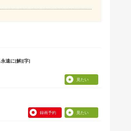
遠に[解][字]
見たい
録画予約
見たい