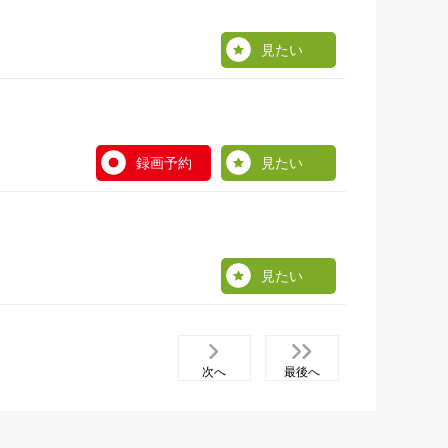
見たい
録画予約
見たい
見たい
次へ
最後へ