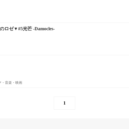
ゼ▼#5光芒 -Damocles-
ラマ・音楽・映画
1