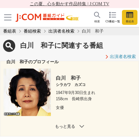
この夏、心を動かす作品特集 | J:COM TV
検索
CS番組一覧
番組表
番組表
番組検索
出演者名検索
白川 和子
白川 和子に関連する番組
出演者名検索
白川 和子のプロフィール
白川 和子
シラカワ カズコ
1947年9月30日生まれ
158cm
長崎県出身
女優
もっと見る