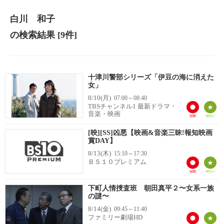
白川 和子
の検索結果
[9件]
十津川警部シリーズ「伊豆の海に消えた
女」
8/10(月)
07:00～08:40
TBSチャンネル1 最新ドラマ・
音楽・映画
[映][SS]凶悪【映画&音楽三昧!報知映画
賞DAY】
8/13(木)
15:10～17:30
ＢＳ１０プレミアム
下町人情捜査班 朝田真平２〜女系一族
の謎〜
8/14(金)
09:45～11:40
ファミリー劇場HD