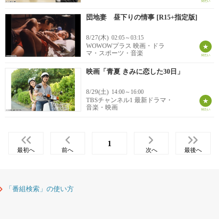
団地妻 昼下りの情事 [R15+指定版]
8/27(木)
02:05～03:15
WOWOWプラス 映画・ドラ
マ・スポーツ・音楽
映画「青夏 きみに恋した30日」
8/29(土)
14:00～16:00
TBSチャンネル1 最新ドラマ・
音楽・映画
1
最初へ
前へ
次へ
最後へ
「番組検索」の使い方