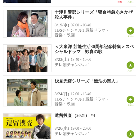
十津川警部シリーズ「寝台特急あさかぜ
殺人事件」
8/19(水)
07:00～08:40
TBSチャンネル1 最新ドラマ・
音楽・映画
＜大泉洋 芸能生活30周年記念特集＞スペ
シャルドラマ 歓喜の歌
8/22(土)
13:40～15:00
テレ朝チャンネル１
浅見光彦シリーズ「漂泊の楽人」
8/24(月)
12:00～13:40
TBSチャンネル1 最新ドラマ・
音楽・映画
遺留捜査（2021） #4
8/26(水)
19:00～20:00
テレ朝チャンネル１