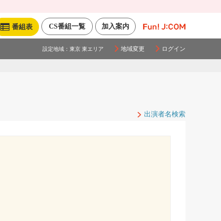
CS番組一覧
加入案内
番組表
地域変更
ログイン
設定地域：
東京 東エリア
出演者名検索