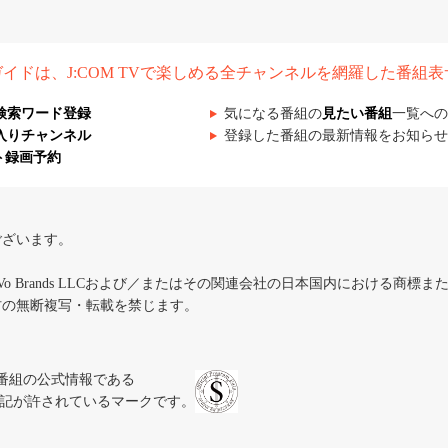
組ガイドは、J:COM TVで楽しめる全チャンネルを網羅した番組
検索ワード登録
気になる番組の
見たい番組
一覧への
入りチャンネル
登録した番組の最新情報をお知らせ
ト録画予約
ございます。
iVo Brands LLCおよび／またはその関連会社の日本国内における商標
材の無断複写・転載を禁じます。
、テレビ番組の公式情報である
スにのみ表記が許されているマークです。