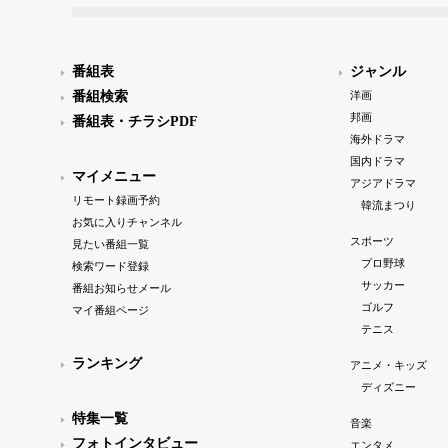
番組表
ジャンル
番組検索
洋画
邦画
番組表・チラシPDF
海外ドラマ
国内ドラマ
マイメニュー
アジアドラマ
リモート録画予約
韓流まつり
お気に入りチャンネル
スポーツ
見たい番組一覧
プロ野球
検索ワード登録
サッカー
番組お知らせメール
ゴルフ
マイ番組ページ
テニス
ランキング
アニメ・キッズ
ディズニー
特集一覧
音楽
フォトインタビュー
エンタメ