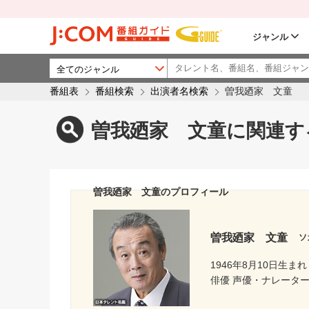
ジャンル
番組表
番組検索
出演者名検索
曽我廼家 文童
曽我廼家 文童に関連す
曽我廼家 文童のプロフィール
曽我廼家 文童
ソ
1946年8月10日生まれ
俳優 声優・ナレータ