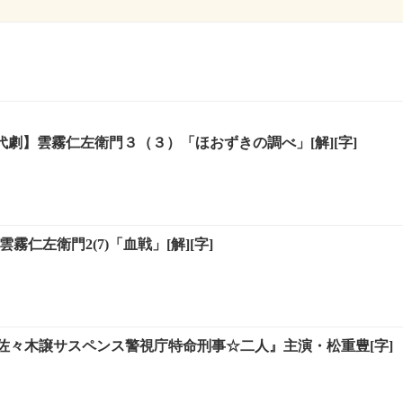
時代劇】雲霧仁左衛門３（３）「ほおずきの調べ」[解][字]
霧仁左衛門2(7)「血戦」[解][字]
佐々木譲サスペンス警視庁特命刑事☆二人』主演・松重豊[字]