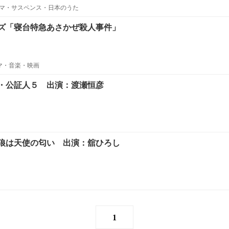
マ・サスペンス・日本のうた
ズ「寝台特急あさかぜ殺人事件」
ラマ・音楽・映画
・公証人５ 出演：渡瀬恒彦
狼は天使の匂い 出演：舘ひろし
1