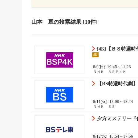
山本 亘
の検索結果
[10件]
[4K]【ＢＳ特選
4K
8/9(日)
10:45～11:28
ＮＨＫ ＢＳＰ４Ｋ
【BS特選時代劇】雲
8/11(火)
18:00～18:44
ＮＨＫ ＢＳ
夕方ミステリー『
8/12(水)
15:54～17:56