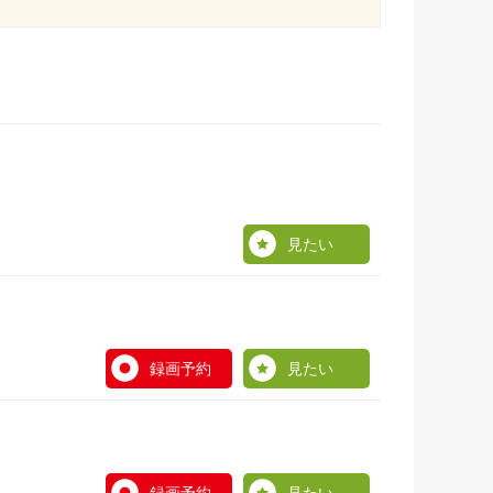
見たい
録画予約
見たい