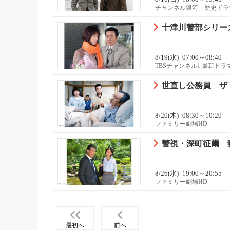
チャンネル銀河 歴史ドラ
十津川警部シリー
8/19(水)
07:00～08:40
TBSチャンネル1 最新ド
世直し公務員 ザ
8/20(木)
08:30～10:20
ファミリー劇場HD
警視・深町征爾 
8/26(水)
19:00～20:55
ファミリー劇場HD
最初へ
前へ