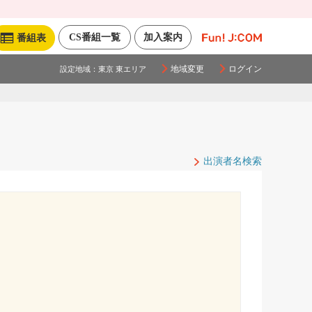
CS番組一覧
加入案内
番組表
地域変更
ログイン
設定地域：
東京 東エリア
出演者名検索