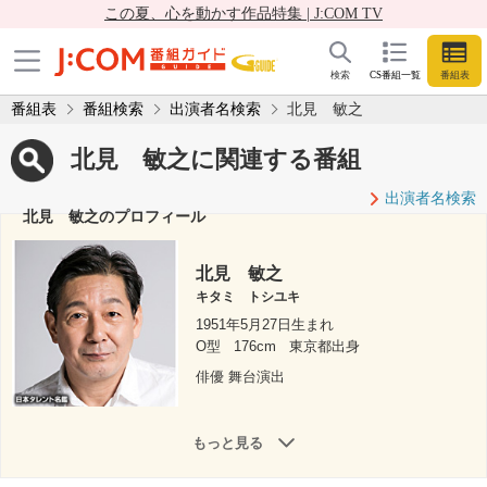
この夏、心を動かす作品特集 | J:COM TV
検索
CS番組一覧
番組表
番組表
番組検索
出演者名検索
北見 敏之
北見 敏之に関連する番組
出演者名検索
北見 敏之のプロフィール
北見 敏之
キタミ トシユキ
1951年5月27日生まれ
O型
176cm
東京都出身
俳優 舞台演出
もっと見る