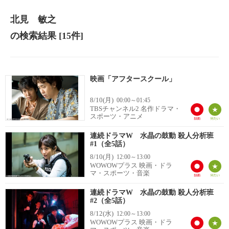
北見 敏之
の検索結果
[15件]
映画「アフタースクール」
8/10(月)
00:00～01:45
TBSチャンネル2 名作ドラマ・
スポーツ・アニメ
連続ドラマW 水晶の鼓動 殺人分析班
#1（全5話）
8/10(月)
12:00～13:00
WOWOWプラス 映画・ドラ
マ・スポーツ・音楽
連続ドラマW 水晶の鼓動 殺人分析班
#2（全5話）
8/12(水)
12:00～13:00
WOWOWプラス 映画・ドラ