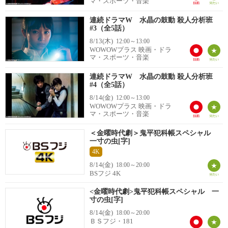
マ・スポーツ・音楽
連続ドラマW 水晶の鼓動 殺人分析班
#3（全5話）
8/13(木)
12:00～13:00
WOWOWプラス 映画・ドラ
マ・スポーツ・音楽
連続ドラマW 水晶の鼓動 殺人分析班
#4（全5話）
8/14(金)
12:00～13:00
WOWOWプラス 映画・ドラ
マ・スポーツ・音楽
＜金曜時代劇＞鬼平犯科帳スペシャル
一寸の虫[字]
4K
8/14(金)
18:00～20:00
BSフジ 4K
<金曜時代劇>鬼平犯科帳スペシャル 一
寸の虫[字]
8/14(金)
18:00～20:00
ＢＳフジ・181