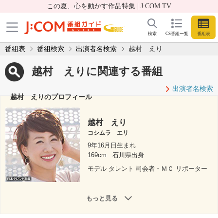
この夏、心を動かす作品特集 | J:COM TV
検索
CS番組一覧
番組表
番組表
番組検索
出演者名検索
越村 えり
越村 えりに関連する番組
出演者名検索
越村 えりのプロフィール
越村 えり
コシムラ エリ
9年16月日生まれ
169cm
石川県出身
モデル タレント 司会者・ＭＣ リポーター
もっと見る