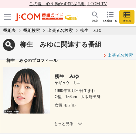
この夏、心を動かす作品特集 | J:COM TV
検索
CS番組一覧
番組表
番組表
番組検索
出演者名検索
柳生 みゆ
柳生 みゆに関連する番組
出演者名検索
柳生 みゆのプロフィール
柳生 みゆ
ヤギュウ ミユ
1990年10月20日生まれ
O型
156cm
大阪府出身
女優 モデル
もっと見る