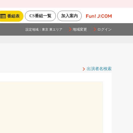
CS番組一覧
加入案内
番組表
地域変更
ログイン
設定地域：
東京 東エリア
出演者名検索