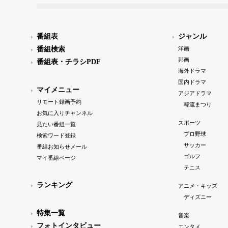
番組表
ジャンル
番組検索
洋画
邦画
番組表・チラシPDF
海外ドラマ
国内ドラマ
マイメニュー
アジアドラマ
リモート録画予約
韓流まつり
お気に入りチャンネル
スポーツ
見たい番組一覧
プロ野球
検索ワード登録
サッカー
番組お知らせメール
ゴルフ
マイ番組ページ
テニス
ランキング
アニメ・キッズ
ディズニー
特集一覧
音楽
フォトインタビュー
エンタメ