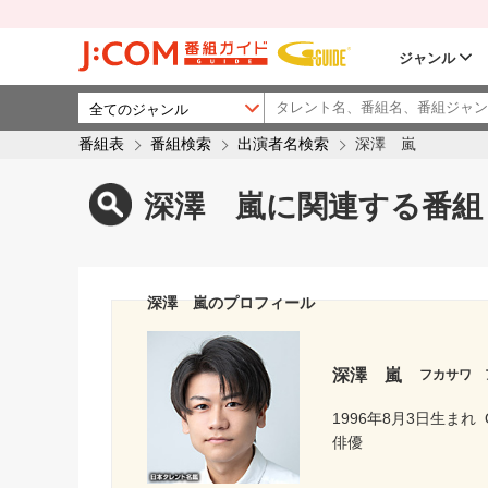
ジャンル
番組表
番組検索
出演者名検索
深澤 嵐
深澤 嵐に関連する番組
深澤 嵐のプロフィール
深澤 嵐
フカサワ 
1996年8月3日生まれ
俳優