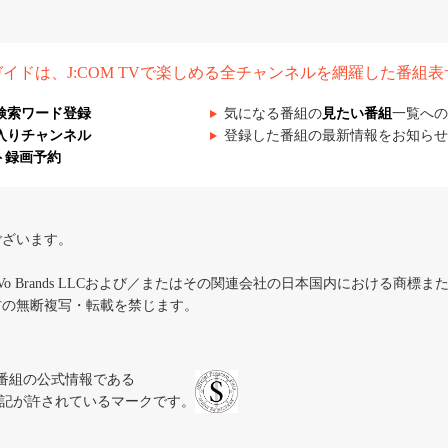
組ガイドは、J:COM TVで楽しめる全チャンネルを網羅した番組
検索ワード登録
気になる番組の
見たい番組
一覧への
入りチャンネル
登録した番組の最新情報をお知らせ
ト録画予約
ございます。
iVo Brands LLCおよび／またはその関連会社の日本国内における商標
材の無断複写・転載を禁じます。
、テレビ番組の公式情報である
スにのみ表記が許されているマークです。