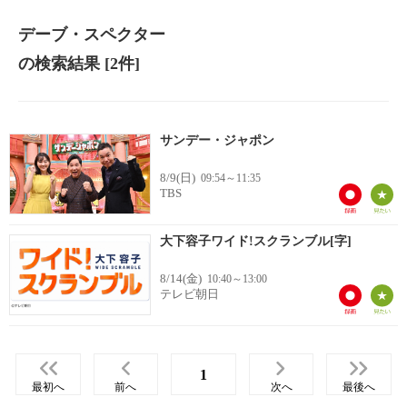
デーブ・スペクター
の検索結果
[2件]
サンデー・ジャポン
8/9(日)
09:54～11:35
TBS
大下容子ワイド!スクランブル[字]
8/14(金)
10:40～13:00
テレビ朝日
1
最初へ
前へ
次へ
最後へ