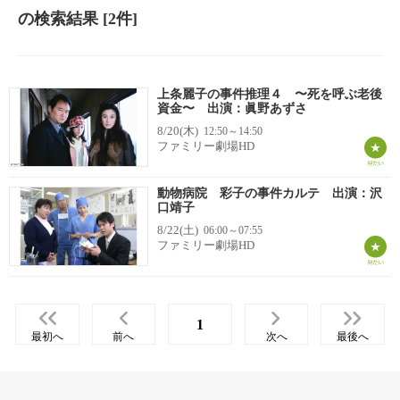
の検索結果
[2件]
上条麗子の事件推理４ 〜死を呼ぶ老後
資金〜 出演：眞野あずさ
8/20(木)
12:50～14:50
ファミリー劇場HD
動物病院 彩子の事件カルテ 出演：沢
口靖子
8/22(土)
06:00～07:55
ファミリー劇場HD
1
最初へ
前へ
次へ
最後へ