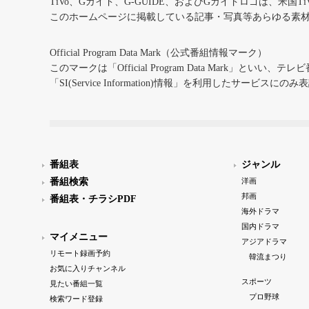
TiVo、Gガイド、G-GUIDE、およびGガイドロゴは、米国T
このホームページに掲載している記事・写真等あらゆる素
Official Program Data Mark（公式番組情報マーク）
このマークは「Official Program Data Mark」といい
「SI(Service Information)情報」を利用したサービ
番組表
ジャンル
番組検索
洋画
邦画
番組表・チラシPDF
海外ドラマ
国内ドラマ
マイメニュー
アジアドラマ
リモート録画予約
韓流まつり
お気に入りチャンネル
スポーツ
見たい番組一覧
プロ野球
検索ワード登録