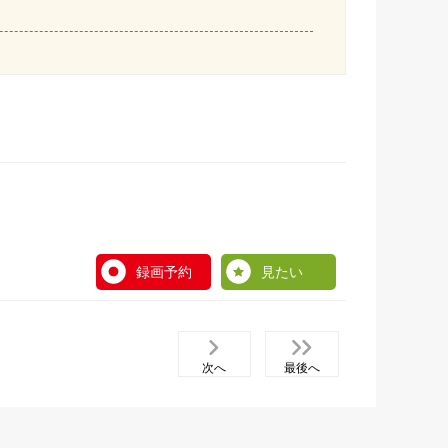
録画予約
見たい
次へ
最後へ