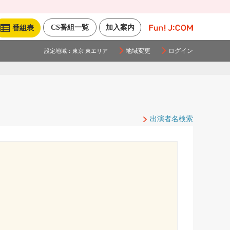
CS番組一覧
加入案内
番組表
地域変更
ログイン
設定地域：
東京 東エリア
出演者名検索