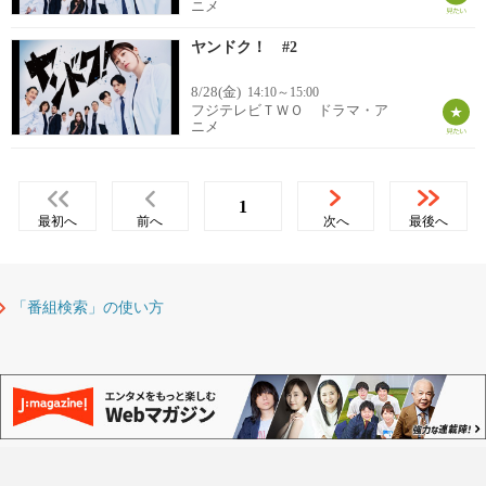
ニメ
ヤンドク！ #2
8/28(金)
14:10～15:00
フジテレビＴＷＯ ドラマ・ア
ニメ
1
最初へ
前へ
次へ
最後へ
「番組検索」の使い方