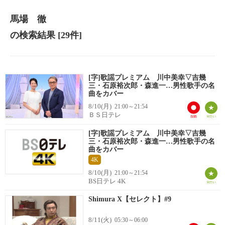
馬場 徹
の検索結果
[29件]
[字]歌謡プレミアム 川中美幸▽吉幾
三・石原裕次郎・森進一…男性歌手の名
曲をカバー
8/10(月)
21:00～21:54
ＢＳ日テレ
[字]歌謡プレミアム 川中美幸▽吉幾
三・石原裕次郎・森進一…男性歌手の名
曲をカバー
4K
8/10(月)
21:00～21:54
BS日テレ 4K
Shimura X【セレクト】#9
8/11(火)
05:30～06:00