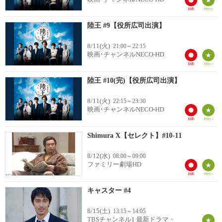
陸王 #9【役所広司出演】
8/11(火)
21:00～22:15
映画･チャンネルNECO-HD
陸王 #10(完)【役所広司出演】
8/11(火)
22:15～23:30
映画･チャンネルNECO-HD
Shimura X【セレクト】#10-11
8/12(水)
08:00～09:00
ファミリー劇場HD
キャスター #4
8/15(土)
13:15～14:05
TBSチャンネル1 最新ドラマ・