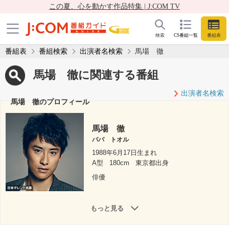
この夏、心を動かす作品特集 | J:COM TV
検索
CS番組一覧
番組表
番組表
番組検索
出演者名検索
馬場 徹
馬場 徹に関連する番組
出演者名検索
馬場 徹のプロフィール
馬場 徹
ババ トオル
1988年6月17日生まれ
A型
180cm
東京都出身
俳優
もっと見る