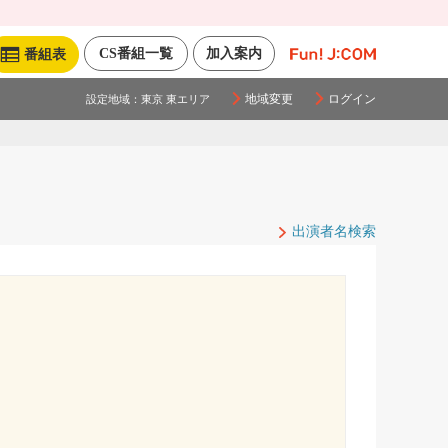
CS番組一覧
加入案内
番組表
地域変更
ログイン
設定地域：
東京 東エリア
出演者名検索