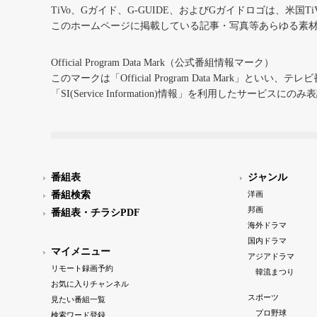
TiVo、Gガイド、G-GUIDE、およびGガイドロゴは、米国T
このホームページに掲載している記事・写真等あらゆる素
Official Program Data Mark（公式番組情報マーク）
このマークは「Official Program Data Mark」といい
「SI(Service Information)情報」を利用したサービ
番組表
ジャンル
番組検索
洋画
邦画
番組表・チラシPDF
海外ドラマ
国内ドラマ
マイメニュー
アジアドラマ
リモート録画予約
韓流まつり
お気に入りチャンネル
スポーツ
見たい番組一覧
プロ野球
検索ワード登録