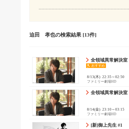
迫田 孝也
の検索結果
[13件]
全領域異常解決室【
8/13(木)
22:35～02:50
ファミリー劇場HD
全領域異常解決室【
8/14(金)
23:10～03:15
ファミリー劇場HD
[新]御上先生 #1