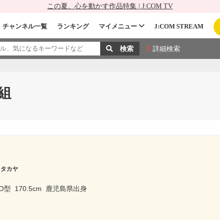
この夏、心を動かす作品特集 | J:COM TV
チャンネル一覧
ランキング
マイメニュー
J:COM STREAM
詳細検索
組
 タカヤ
O型
170.5cm
鹿児島県出身