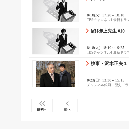
8/18(火)
17:20～18:10
TBSチャンネル1 最新ド
[終]御上先生 #10
8/18(火)
18:10～19:25
TBSチャンネル1 最新ド
検事・沢木正夫１
8/23(日)
13:30～15:15
チャンネル銀河 歴史ドラ
最初へ
前へ