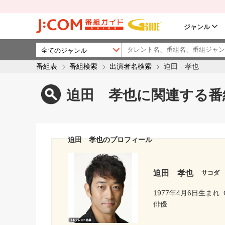
ジャンル
番組表
番組検索
出演者名検索
迫田 孝也
迫田 孝也に関連する番
迫田 孝也のプロフィール
迫田 孝也
サコダ
1977年4月6日生まれ
俳優