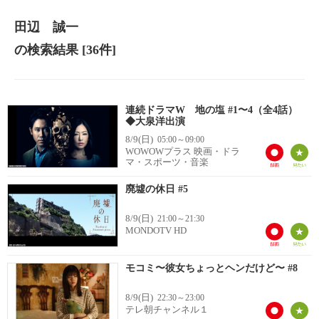
田辺 誠一
の検索結果
[36件]
連続ドラマW 地の塩 #1〜4（全4話）
◆大泉洋出演
8/9(日)
05:00～09:00
WOWOWプラス 映画・ドラ
マ・スポーツ・音楽
廃墟の休日 #5
8/9(日)
21:00～21:30
MONDOTV HD
モコミ〜彼女ちょっとヘンだけど〜 #8
8/9(日)
22:30～23:00
テレ朝チャンネル１