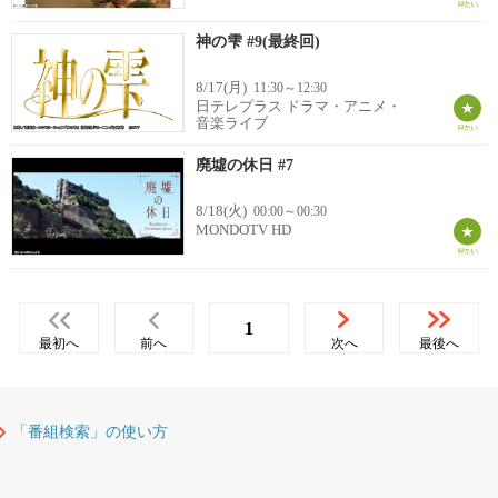
神の雫 #9(最終回)
8/17(月)
11:30～12:30
日テレプラス ドラマ・アニメ・
音楽ライブ
廃墟の休日 #7
8/18(火)
00:00～00:30
MONDOTV HD
1
最初へ
前へ
次へ
最後へ
「番組検索」の使い方