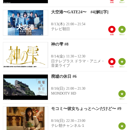
大空港〜GATE24〜 #4[解][字]
8/13(木)
21:00～21:54
テレビ朝日
神の雫 #8
8/14(金)
11:30～12:30
日テレプラス ドラマ・アニメ・
音楽ライブ
廃墟の休日 #6
8/16(日)
21:00～21:30
MONDOTV HD
モコミ〜彼女ちょっとヘンだけど〜 #9
8/16(日)
22:30～23:00
テレ朝チャンネル１