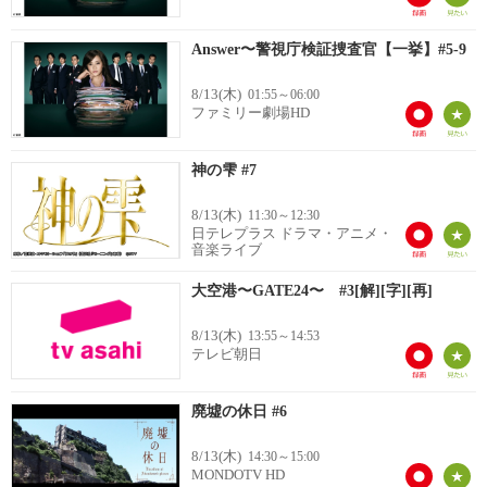
Answer〜警視庁検証捜査官【一挙】#5-9
8/13(木)
01:55～06:00
ファミリー劇場HD
神の雫 #7
8/13(木)
11:30～12:30
日テレプラス ドラマ・アニメ・
音楽ライブ
大空港〜GATE24〜 #3[解][字][再]
8/13(木)
13:55～14:53
テレビ朝日
廃墟の休日 #6
8/13(木)
14:30～15:00
MONDOTV HD