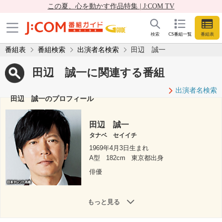
この夏、心を動かす作品特集 | J:COM TV
検索
CS番組一覧
番組表
番組表
番組検索
出演者名検索
田辺 誠一
田辺 誠一に関連する番組
出演者名検索
田辺 誠一のプロフィール
田辺 誠一
タナベ セイイチ
1969年4月3日生まれ
A型
182cm
東京都出身
俳優
もっと見る