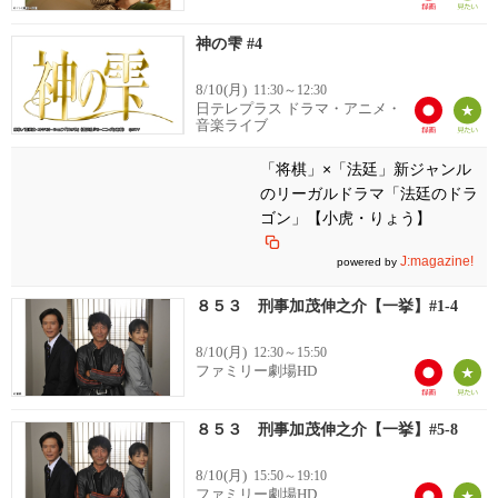
神の雫 #4
8/10(月)
11:30～12:30
日テレプラス ドラマ・アニメ・
音楽ライブ
「将棋」×「法廷」新ジャンル
のリーガルドラマ「法廷のドラ
ゴン」【小虎・りょう】
J:magazine!
powered by
８５３ 刑事加茂伸之介【一挙】#1-4
8/10(月)
12:30～15:50
ファミリー劇場HD
８５３ 刑事加茂伸之介【一挙】#5-8
8/10(月)
15:50～19:10
ファミリー劇場HD