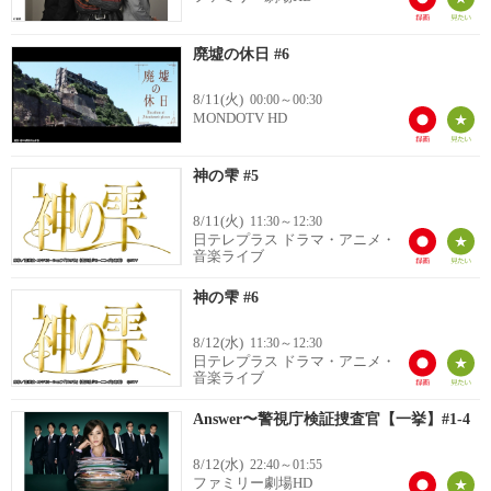
廃墟の休日 #6
8/11(火)
00:00～00:30
MONDOTV HD
神の雫 #5
8/11(火)
11:30～12:30
日テレプラス ドラマ・アニメ・
音楽ライブ
神の雫 #6
8/12(水)
11:30～12:30
日テレプラス ドラマ・アニメ・
音楽ライブ
Answer〜警視庁検証捜査官【一挙】#1-4
8/12(水)
22:40～01:55
ファミリー劇場HD