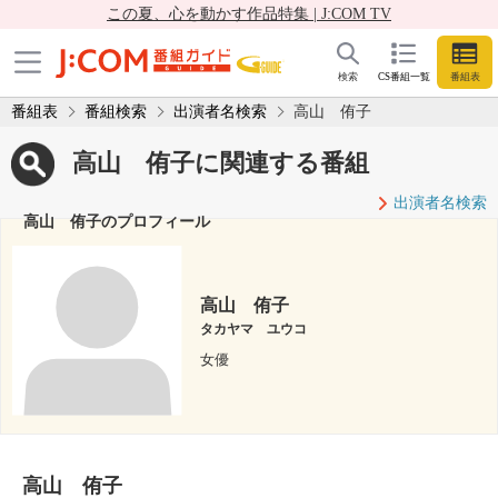
この夏、心を動かす作品特集 | J:COM TV
検索
CS番組一覧
番組表
番組表
番組検索
出演者名検索
高山 侑子
高山 侑子に関連する番組
出演者名検索
高山 侑子のプロフィール
高山 侑子
タカヤマ ユウコ
女優
高山 侑子