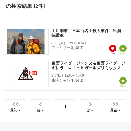
の検索結果
[2件]
山岳刑事 日本百名山殺人事件 出演：
徳重聡
8/11(火)
07:50～09:45
ファミリー劇場HD
仮面ライダージャンヌ＆仮面ライダーア
ギレラ ｗｉｔｈガールズリミックス
9/6(日)
12:00～13:00
東映チャンネルHD
1
最初へ
前へ
次へ
最後へ