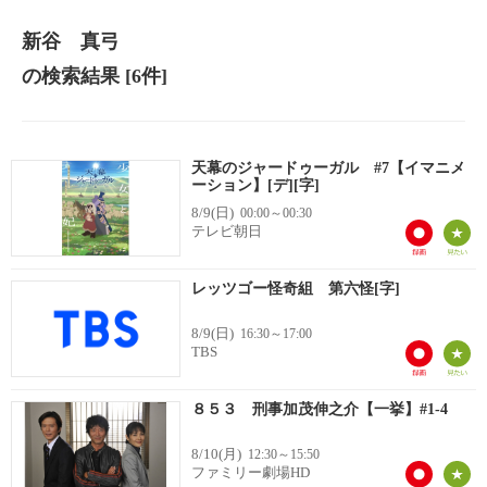
新谷 真弓
の検索結果
[6件]
天幕のジャードゥーガル #7【イマニメ
ーション】[デ][字]
8/9(日)
00:00～00:30
テレビ朝日
レッツゴー怪奇組 第六怪[字]
8/9(日)
16:30～17:00
TBS
８５３ 刑事加茂伸之介【一挙】#1-4
8/10(月)
12:30～15:50
ファミリー劇場HD