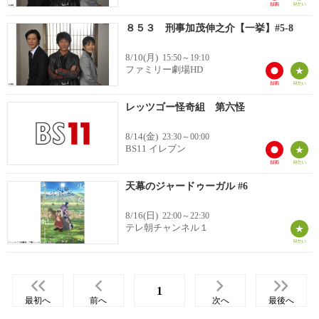
８５３ 刑事加茂伸之介【一挙】#5-8
8/10(月)
15:50～19:10
ファミリー劇場HD
レッツゴー怪奇組 第六怪
8/14(金)
23:30～00:00
BS11 イレブン
天幕のジャードゥーガル #6
8/16(日)
22:00～22:30
テレ朝チャンネル１
1
最初へ
前へ
次へ
最後へ