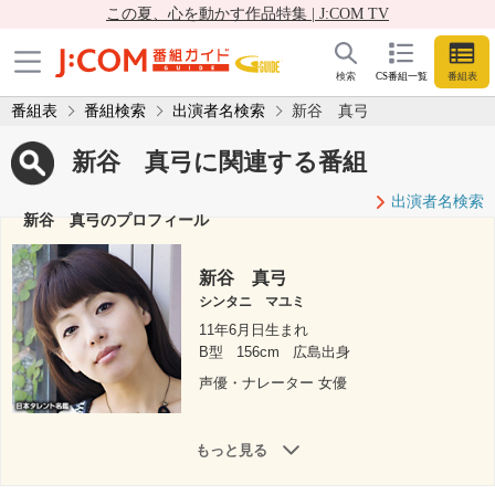
この夏、心を動かす作品特集 | J:COM TV
検索
CS番組一覧
番組表
番組表
番組検索
出演者名検索
新谷 真弓
新谷 真弓に関連する番組
出演者名検索
新谷 真弓のプロフィール
新谷 真弓
シンタニ マユミ
11年6月日生まれ
B型
156cm
広島出身
声優・ナレーター 女優
もっと見る