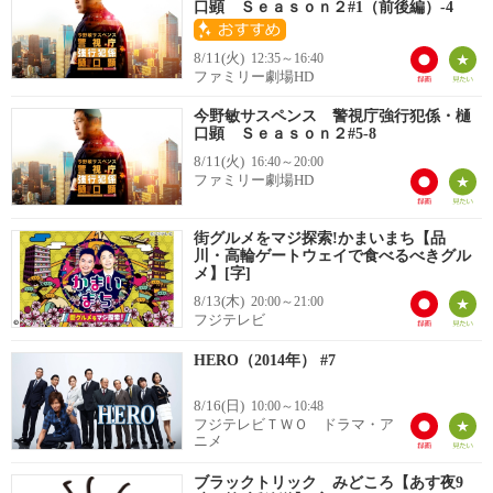
口顕 Ｓｅａｓｏｎ２#1（前後編）-4
8/11(火)
12:35～16:40
ファミリー劇場HD
今野敏サスペンス 警視庁強行犯係・樋
口顕 Ｓｅａｓｏｎ２#5-8
8/11(火)
16:40～20:00
ファミリー劇場HD
街グルメをマジ探索!かまいまち【品
川・高輪ゲートウェイで食べるべきグル
メ】[字]
8/13(木)
20:00～21:00
フジテレビ
HERO（2014年） #7
8/16(日)
10:00～10:48
フジテレビＴＷＯ ドラマ・ア
ニメ
ブラックトリック みどころ【あす夜9