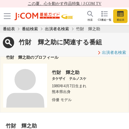
この夏、心を動かす作品特集 | J:COM TV
検索
CS番組一覧
番組表
番組表
番組検索
出演者名検索
竹財 輝之助
竹財 輝之助に関連する番組
出演者名検索
竹財 輝之助のプロフィール
竹財 輝之助
タケザイ テルノスケ
1980年4月7日生まれ
熊本県出身
俳優 モデル
竹財 輝之助