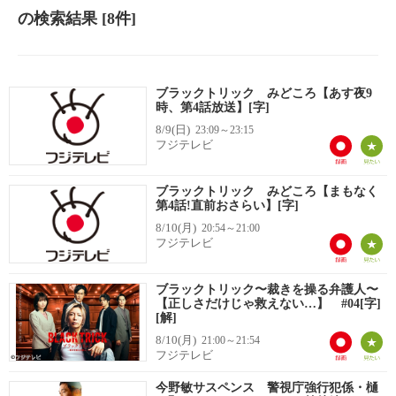
の検索結果
[8件]
ブラックトリック みどころ【あす夜9
時、第4話放送】[字]
8/9(日)
23:09～23:15
フジテレビ
ブラックトリック みどころ【まもなく
第4話!直前おさらい】[字]
8/10(月)
20:54～21:00
フジテレビ
ブラックトリック〜裁きを操る弁護人〜
【正しさだけじゃ救えない…】 #04[字]
[解]
8/10(月)
21:00～21:54
フジテレビ
今野敏サスペンス 警視庁強行犯係・樋