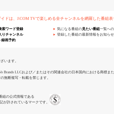
組ガイドは、J:COM TVで楽しめる全チャンネルを網羅した番組
検索ワード登録
気になる番組の
見たい番組
一覧への
入りチャンネル
登録した番組の最新情報をお知らせ
ト録画予約
ございます。
iVo Brands LLCおよび／またはその関連会社の日本国内における商標
材の無断複写・転載を禁じます。
、テレビ番組の公式情報である
スにのみ表記が許されているマークです。