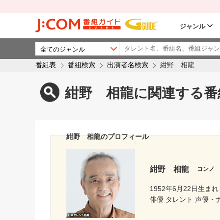
ジャンル
番組表
番組検索
出演者名検索
紺野 相龍
紺野 相龍に関連する番
紺野 相龍のプロフィール
紺野 相龍
コンノ
1952年6月22日生まれ
俳優 タレント 声優・