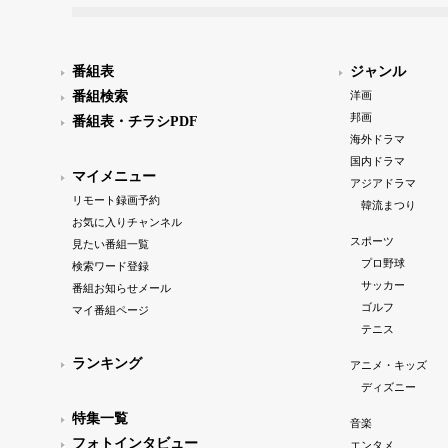
番組表
ジャンル
番組検索
洋画
邦画
番組表・チラシPDF
海外ドラマ
国内ドラマ
マイメニュー
アジアドラマ
リモート録画予約
韓流まつり
お気に入りチャンネル
スポーツ
見たい番組一覧
プロ野球
検索ワード登録
サッカー
番組お知らせメール
ゴルフ
マイ番組ページ
テニス
ランキング
アニメ・キッズ
ディズニー
特集一覧
音楽
フォトインタビュー
エンタメ