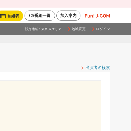
CS番組一覧
加入案内
番組表
地域変更
ログイン
設定地域：
東京 東エリア
出演者名検索