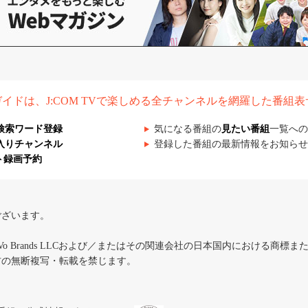
組ガイドは、J:COM TVで楽しめる全チャンネルを網羅した番組
検索ワード登録
気になる番組の
見たい番組
一覧への
入りチャンネル
登録した番組の最新情報をお知らせ
ト録画予約
ございます。
iVo Brands LLCおよび／またはその関連会社の日本国内における商標
材の無断複写・転載を禁じます。