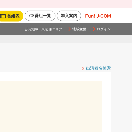
CS番組一覧
加入案内
番組表
地域変更
ログイン
設定地域：
東京 東エリア
出演者名検索