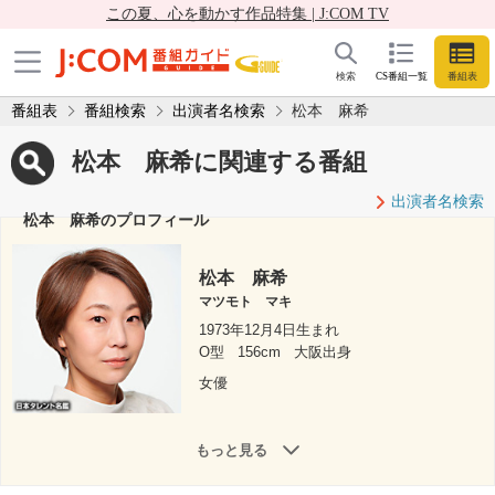
この夏、心を動かす作品特集 | J:COM TV
検索
CS番組一覧
番組表
番組表
番組検索
出演者名検索
松本 麻希
松本 麻希に関連する番組
出演者名検索
松本 麻希のプロフィール
松本 麻希
マツモト マキ
1973年12月4日生まれ
O型
156cm
大阪出身
女優
もっと見る