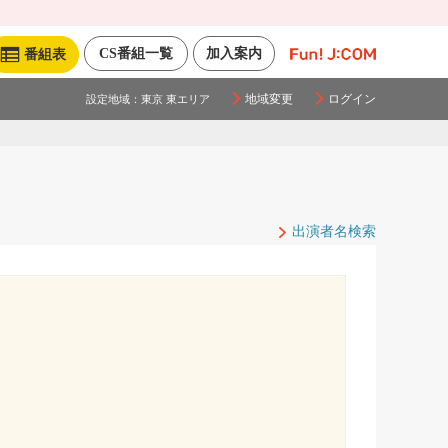
CS番組一覧
加入案内
番組表
地域変更
ログイン
設定地域：
東京 東エリア
出演者名検索