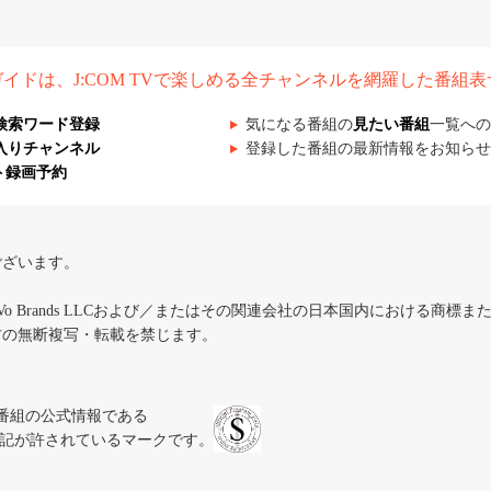
組ガイドは、J:COM TVで楽しめる全チャンネルを網羅した番組
検索ワード登録
気になる番組の
見たい番組
一覧への
入りチャンネル
登録した番組の最新情報をお知らせ
ト録画予約
ございます。
iVo Brands LLCおよび／またはその関連会社の日本国内における商標
材の無断複写・転載を禁じます。
、テレビ番組の公式情報である
スにのみ表記が許されているマークです。