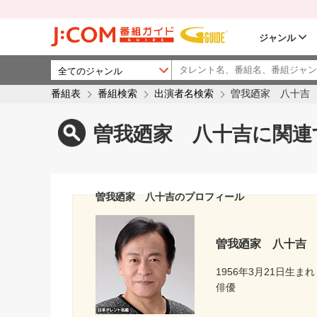
ジャンル
番組表
番組検索
出演者名検索
曽我廼家 八十吉
曽我廼家 八十吉に関連
曽我廼家 八十吉のプロフィール
曽我廼家 八十吉
1956年3月21日生まれ
俳優