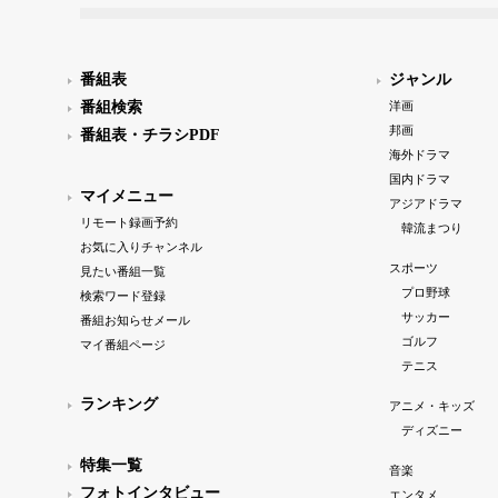
番組表
ジャンル
番組検索
洋画
邦画
番組表・チラシPDF
海外ドラマ
国内ドラマ
マイメニュー
アジアドラマ
リモート録画予約
韓流まつり
お気に入りチャンネル
スポーツ
見たい番組一覧
プロ野球
検索ワード登録
サッカー
番組お知らせメール
ゴルフ
マイ番組ページ
テニス
ランキング
アニメ・キッズ
ディズニー
特集一覧
音楽
フォトインタビュー
エンタメ