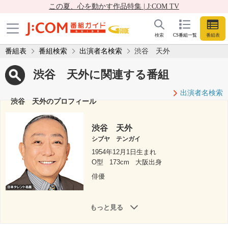
この夏、心を動かす作品特集 | J:COM TV
検索
CS番組一覧
番組表
番組表
番組検索
出演者名検索
渋谷 天外
渋谷 天外に関連する番組
出演者名検索
渋谷 天外のプロフィール
渋谷 天外
シブヤ テンガイ
1954年12月1日生まれ
O型
173cm
大阪出身
俳優
もっと見る