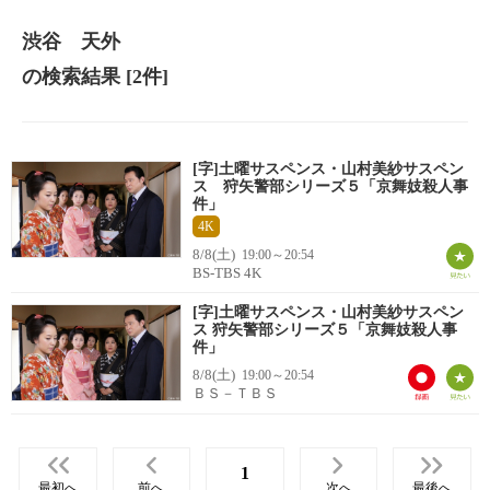
渋谷 天外
の検索結果
[2件]
[字]土曜サスペンス・山村美紗サスペン
ス 狩矢警部シリーズ５「京舞妓殺人事
件」
4K
8/8(土)
19:00～20:54
BS-TBS 4K
[字]土曜サスペンス・山村美紗サスペン
ス 狩矢警部シリーズ５「京舞妓殺人事
件」
8/8(土)
19:00～20:54
ＢＳ－ＴＢＳ
1
最初へ
前へ
次へ
最後へ