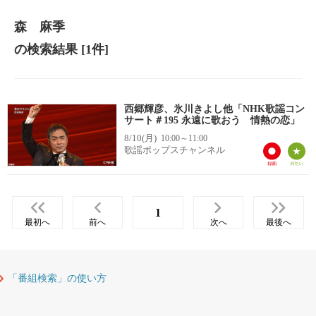
森 麻季
の検索結果
[1件]
西郷輝彦、氷川きよし他「NHK歌謡コン
サート＃195 永遠に歌おう 情熱の恋」
8/10(月)
10:00～11:00
歌謡ポップスチャンネル
1
最初へ
前へ
次へ
最後へ
「番組検索」の使い方