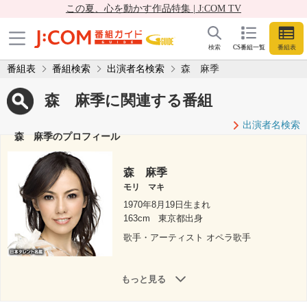
この夏、心を動かす作品特集 | J:COM TV
検索
CS番組一覧
番組表
番組表
番組検索
出演者名検索
森 麻季
森 麻季に関連する番組
出演者名検索
森 麻季のプロフィール
森 麻季
モリ マキ
1970年8月19日生まれ
163cm
東京都出身
歌手・アーティスト オペラ歌手
もっと見る